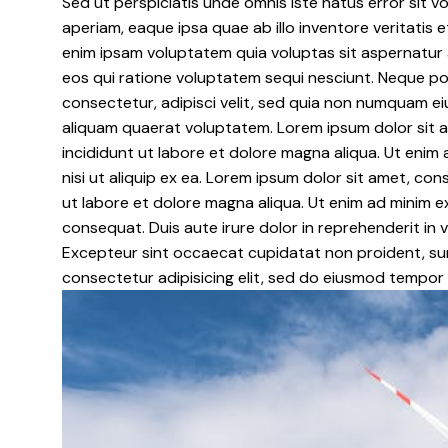
Sed ut perspiciatis unde omnis iste natus error si
aperiam, eaque ipsa quae ab illo inventore veritatis
enim ipsam voluptatem quia voluptas sit aspernatur 
eos qui ratione voluptatem sequi nesciunt. Neque po
consectetur, adipisci velit, sed quia non numquam e
aliquam quaerat voluptatem. Lorem ipsum dolor sit a
incididunt ut labore et dolore magna aliqua. Ut enim 
nisi ut aliquip ex ea. Lorem ipsum dolor sit amet, co
ut labore et dolore magna aliqua. Ut enim ad minim e
consequat. Duis aute irure dolor in reprehenderit in vo
Excepteur sint occaecat cupidatat non proident, sunt
consectetur adipisicing elit, sed do eiusmod tempor 