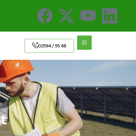
02594 / 55 48
st