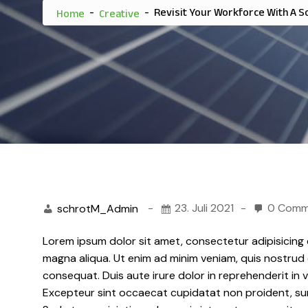
-
-
Revisit Your Workforce With A So
Home
Creative
-
23. Juli 2021
-
0 Comm
schrotM_Admin
Lorem ipsum dolor sit amet, consectetur adipisicing 
magna aliqua. Ut enim ad minim veniam, quis nostrud 
consequat. Duis aute irure dolor in reprehenderit in vo
Excepteur sint occaecat cupidatat non proident, sunt 