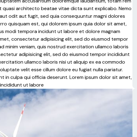
t voluptatem accusantium doloremque laudantium, totam rem
 et quasi architecto beatae vitae dicta sunt explicabo. Nemo
aut odit aut fugit, sed quia consequuntur magni dolores
rro quisquam est, qui dolorem ipsum quia dolor sit amet,
ius modi tempora incidunt ut labore et dolore magnam
met, consectetur adipisicing elit, sed do eiusmod tempor
ad minim veniam, quis nostrud exercitation ullamco laboris
nsectetur adipisicing elit, sed do eiusmod tempor incididunt
xercitation ullamco laboris nisi ut aliquip ex ea commodo
luptate velit esse cillum dolore eu fugiat nulla pariatur.
 in culpa qui officia deserunt. Lorem ipsum dolor sit amet,
incididunt ut labore