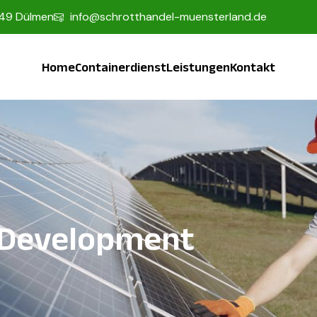
249 Dülmen
info@schrotthandel-muensterland.de
Home
Containerdienst
Leistungen
Kontakt
 Development