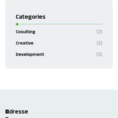
Categories
(2)
Cosulting
(2)
Creative
(3)
Development
U
Adresse